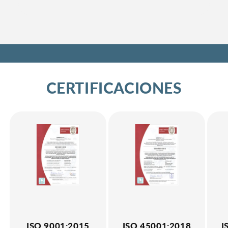
CERTIFICACIONES
ISO 9001:2015
ISO 45001:2018
I