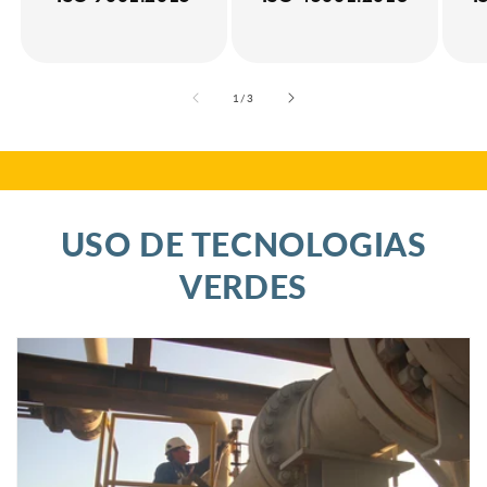
de
1
/
3
USO DE TECNOLOGIAS
VERDES